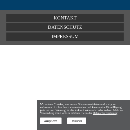
KONTAKT
DATENSCHUTZ
IMPRESSUM
Wir nutzen Cookies, um unsere Dienste anzubieten und stetig zu
verbessern. Ich bin damit einverstanden und kann meine Einwilligung
jederzeit mit Wirkung für die Zukunft widerrufen oder ändern. Mehr zur
Verwendung von Cookies erfahren Sie in der
Datenschutzerklärung
.
akzeptieren
ablehnen